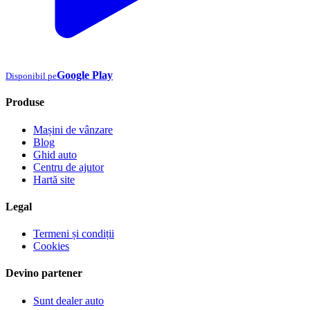
Google Play
Disponibil pe
Produse
Mașini de vânzare
Blog
Ghid auto
Centru de ajutor
Hartă site
Legal
Termeni și condiții
Cookies
Devino partener
Sunt dealer auto