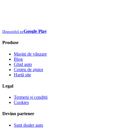
Google Play
Disponibil pe
Produse
Mașini de vânzare
Blog
Ghid auto
Centru de ajutor
Hartă site
Legal
Termeni și condiții
Cookies
Devino partener
Sunt dealer auto