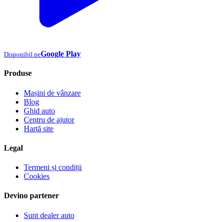
Google Play
Disponibil pe
Produse
Mașini de vânzare
Blog
Ghid auto
Centru de ajutor
Hartă site
Legal
Termeni și condiții
Cookies
Devino partener
Sunt dealer auto