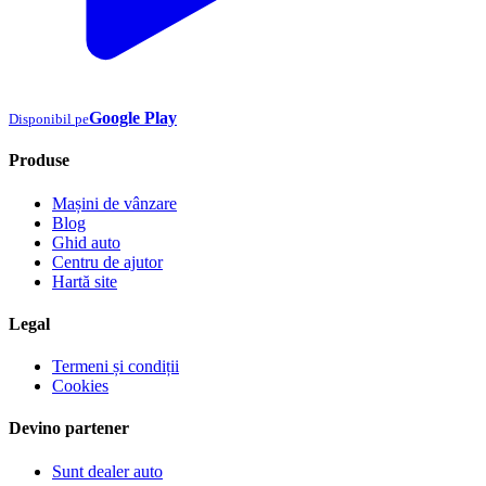
Google Play
Disponibil pe
Produse
Mașini de vânzare
Blog
Ghid auto
Centru de ajutor
Hartă site
Legal
Termeni și condiții
Cookies
Devino partener
Sunt dealer auto