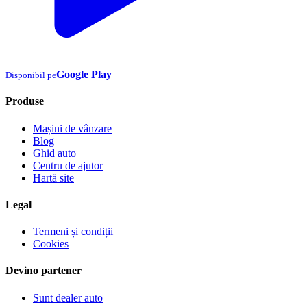
Google Play
Disponibil pe
Produse
Mașini de vânzare
Blog
Ghid auto
Centru de ajutor
Hartă site
Legal
Termeni și condiții
Cookies
Devino partener
Sunt dealer auto