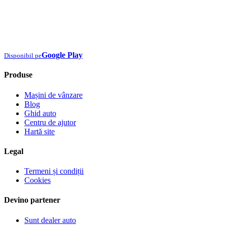
Google Play
Disponibil pe
Produse
Mașini de vânzare
Blog
Ghid auto
Centru de ajutor
Hartă site
Legal
Termeni și condiții
Cookies
Devino partener
Sunt dealer auto