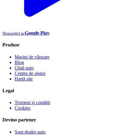
Google Play
Disponibil pe
Produse
Mașini de vânzare
Blog
Ghid auto
Centru de ajutor
Hartă site
Legal
Termeni și condiții
Cookies
Devino partener
Sunt dealer auto