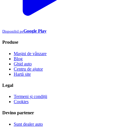
Google Play
Disponibil pe
Produse
Mașini de vânzare
Blog
Ghid auto
Centru de ajutor
Hartă site
Legal
Termeni și condiții
Cookies
Devino partener
Sunt dealer auto