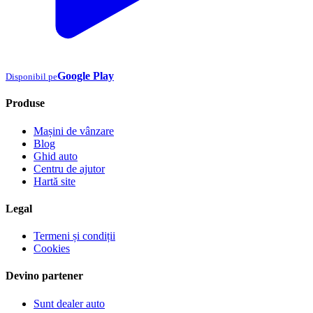
Google Play
Disponibil pe
Produse
Mașini de vânzare
Blog
Ghid auto
Centru de ajutor
Hartă site
Legal
Termeni și condiții
Cookies
Devino partener
Sunt dealer auto