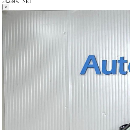
34.289 € - NET
×