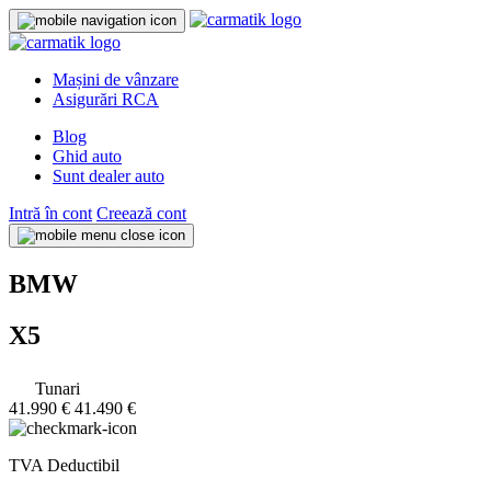
Mașini de vânzare
Asigurări RCA
Blog
Ghid auto
Sunt dealer auto
Intră în cont
Creează cont
BMW
X5
Tunari
41.990 €
41.490 €
TVA Deductibil