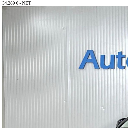
34.289 € - NET