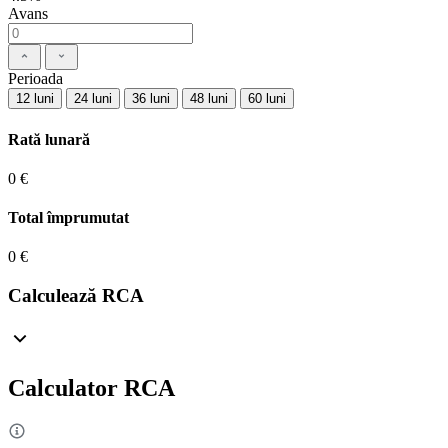
Avans
Perioada
12 luni
24 luni
36 luni
48 luni
60 luni
Rată lunară
0 €
Total împrumutat
0 €
Calculează RCA
Calculator RCA