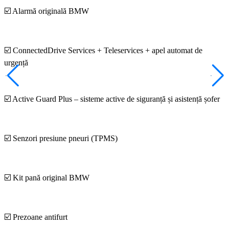
☑️ Alarmă originală BMW
☑️ ConnectedDrive Services + Teleservices + apel automat de
urgență
☑️ Active Guard Plus – sisteme active de siguranță și asistență șofer
☑️ Senzori presiune pneuri (TPMS)
☑️ Kit pană original BMW
☑️ Prezoane antifurt