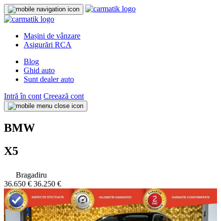
Mașini de vânzare
Asigurări RCA
Blog
Ghid auto
Sunt dealer auto
Intră în cont
Creează cont
BMW
X5
Bragadiru
36.650 €
36.250 €