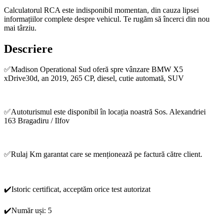
Calculatorul RCA este indisponibil momentan, din cauza lipsei
informațiilor complete despre vehicul. Te rugăm să încerci din nou
mai târziu.
Descriere
✅Madison Operational Sud oferă spre vânzare BMW X5
xDrive30d, an 2019, 265 CP, diesel, cutie automată, SUV
✅Autoturismul este disponibil în locația noastră Sos. Alexandriei
163 Bragadiru / Ilfov
✅Rulaj Km garantat care se menționează pe factură către client.
✔️Istoric certificat, acceptăm orice test autorizat
✔️Număr uși: 5