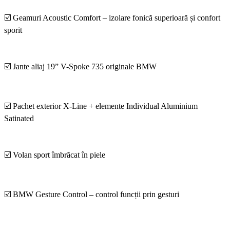
☑️ Geamuri Acoustic Comfort – izolare fonică superioară și confort
sporit
☑️ Jante aliaj 19” V-Spoke 735 originale BMW
☑️ Pachet exterior X-Line + elemente Individual Aluminium
Satinated
☑️ Volan sport îmbrăcat în piele
☑️ BMW Gesture Control – control funcții prin gesturi