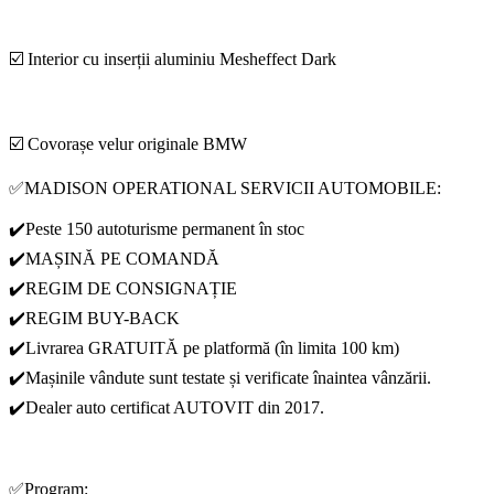
☑️ Interior cu inserții aluminiu Mesheffect Dark
☑️ Covorașe velur originale BMW
✅MADISON OPERATIONAL SERVICII AUTOMOBILE:
✔️Peste 150 autoturisme permanent în stoc
✔️MAȘINĂ PE COMANDĂ
✔️REGIM DE CONSIGNAȚIE
✔️REGIM BUY-BACK
✔️Livrarea GRATUITĂ pe platformă (în limita 100 km)
✔️Mașinile vândute sunt testate și verificate înaintea vânzării.
✔️Dealer auto certificat AUTOVIT din 2017.
✅Program: