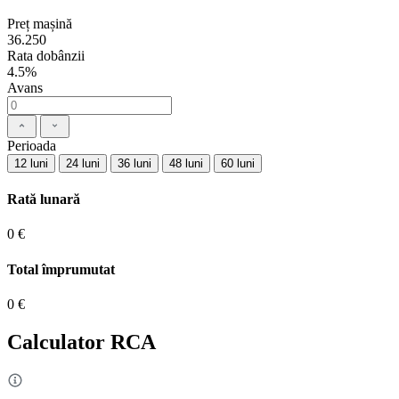
Preț mașină
36.250
Rata dobânzii
4.5%
Avans
Perioada
12 luni
24 luni
36 luni
48 luni
60 luni
Rată lunară
0 €
Total împrumutat
0 €
Calculator RCA