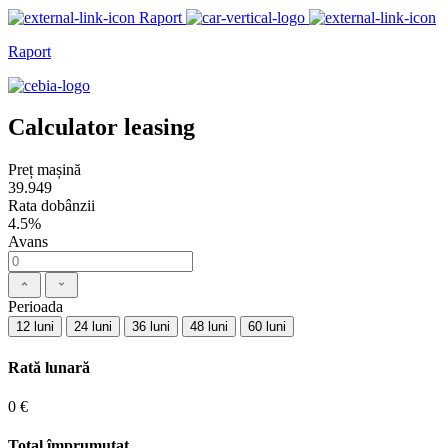
Raport
Raport
Calculator leasing
Preț mașină
39.949
Rata dobânzii
4.5%
Avans
Perioada
12 luni
24 luni
36 luni
48 luni
60 luni
Rată lunară
0 €
Total împrumutat