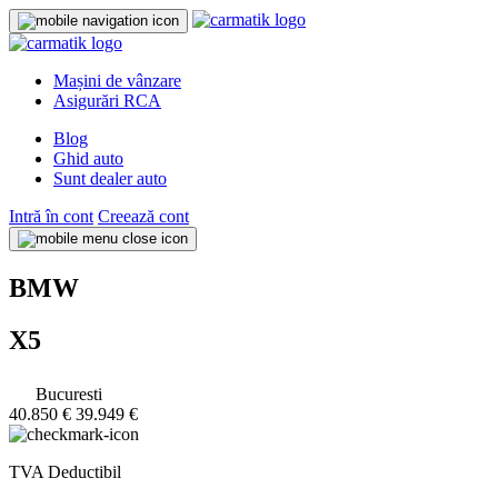
Mașini de vânzare
Asigurări RCA
Blog
Ghid auto
Sunt dealer auto
Intră în cont
Creează cont
BMW
X5
Bucuresti
40.850 €
39.949 €
TVA Deductibil