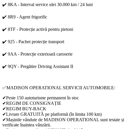
✔️ 8KA - Interval service ulei 30.000 km / 24 luni
✔️ 8R9 - Agent frigorific
✔️ 8TF - Protecție activă pentru pietoni
✔️ 925 - Pachet protecție transport
✔️ 9AA - Protecție exterioară caroserie
✔️ 9QY - Pregătire Driving Assistant II
✅MADISON OPERATIONAL SERVICII AUTOMOBILE:
✔Peste 150 autoturisme permanent în stoc
✔REGIM DE CONSIGNAȚIE
✔REGIM BUY-BACK
✔Livrare GRATUITĂ pe platformă (în limita 100 km)
✔Mașinile vândute de MADISON OPERATIONAL sunt testate și
verificate înaintea vânzării.