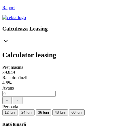
Raport
Calculează Leasing
Calculator leasing
Preț mașină
39.949
Rata dobânzii
4.5%
Avans
Perioada
12 luni
24 luni
36 luni
48 luni
60 luni
Rată lunară