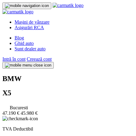
Mașini de vânzare
Asigurări RCA
Blog
Ghid auto
Sunt dealer auto
Intră în cont
Creează cont
BMW
X5
Bucuresti
47.190 €
45.980 €
TVA Deductibil