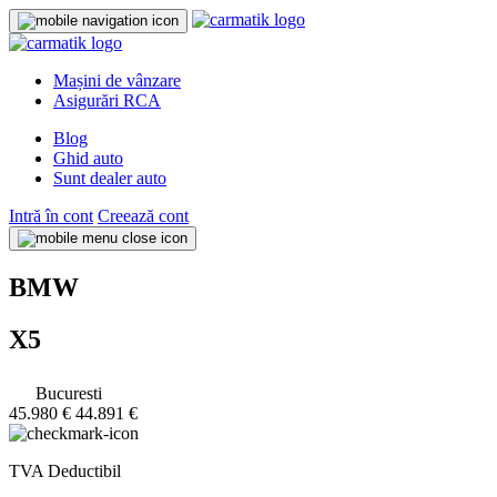
Mașini de vânzare
Asigurări RCA
Blog
Ghid auto
Sunt dealer auto
Intră în cont
Creează cont
BMW
X5
Bucuresti
45.980 €
44.891 €
TVA Deductibil