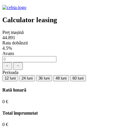
Calculator leasing
Preț mașină
44.891
Rata dobânzii
4.5%
Avans
Perioada
12 luni
24 luni
36 luni
48 luni
60 luni
Rată lunară
0 €
Total împrumutat
0 €