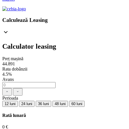
Calculează Leasing
Calculator leasing
Preț mașină
44.891
Rata dobânzii
4.5%
Avans
Perioada
12 luni
24 luni
36 luni
48 luni
60 luni
Rată lunară
0 €