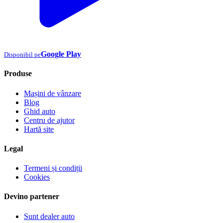
Google Play
Disponibil pe
Produse
Mașini de vânzare
Blog
Ghid auto
Centru de ajutor
Hartă site
Legal
Termeni și condiții
Cookies
Devino partener
Sunt dealer auto