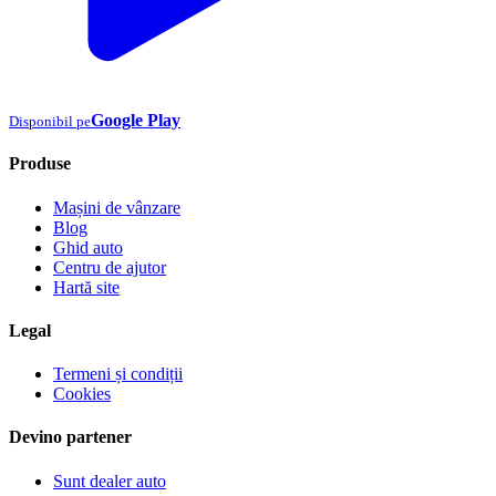
Google Play
Disponibil pe
Produse
Mașini de vânzare
Blog
Ghid auto
Centru de ajutor
Hartă site
Legal
Termeni și condiții
Cookies
Devino partener
Sunt dealer auto