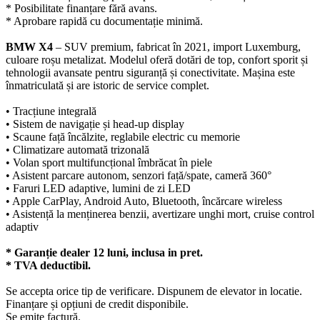
* Posibilitate finanțare fără avans.
* Aprobare rapidă cu documentație minimă.
BMW X4
– SUV premium, fabricat în 2021, import Luxemburg,
culoare roșu metalizat. Modelul oferă dotări de top, confort sporit și
tehnologii avansate pentru siguranță și conectivitate. Mașina este
înmatriculată și are istoric de service complet.
• Tracțiune integrală
• Sistem de navigație și head-up display
• Scaune față încălzite, reglabile electric cu memorie
• Climatizare automată trizonală
• Volan sport multifuncțional îmbrăcat în piele
• Asistent parcare autonom, senzori față/spate, cameră 360°
• Faruri LED adaptive, lumini de zi LED
• Apple CarPlay, Android Auto, Bluetooth, încărcare wireless
• Asistență la menținerea benzii, avertizare unghi mort, cruise control
adaptiv
* Garanție dealer 12 luni, inclusa in pret.
* TVA deductibil.
Se accepta orice tip de verificare. Dispunem de elevator in locatie.
Finanțare și opțiuni de credit disponibile.
Se emite factură.