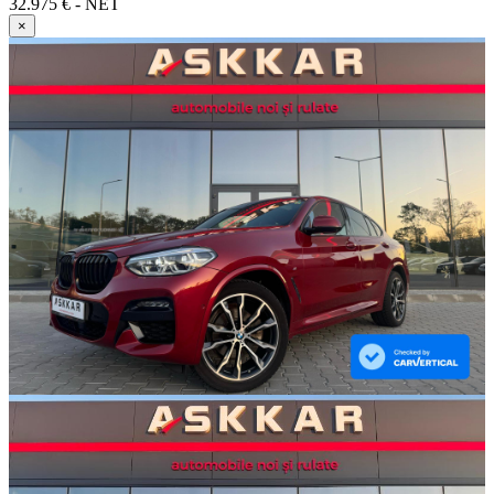
32.975 € - NET
×