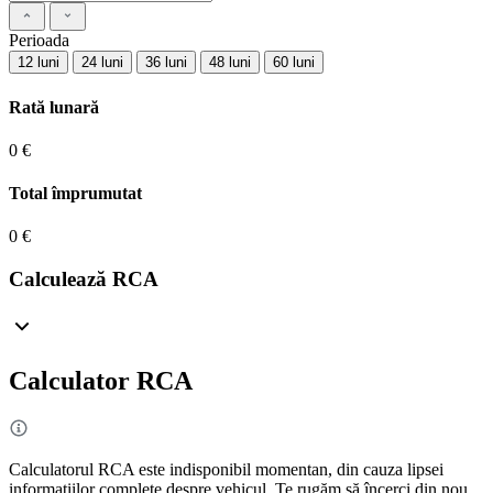
Perioada
12 luni
24 luni
36 luni
48 luni
60 luni
Rată lunară
0 €
Total împrumutat
0 €
Calculează RCA
Calculator RCA
Calculatorul RCA este indisponibil momentan, din cauza lipsei
informațiilor complete despre vehicul. Te rugăm să încerci din nou