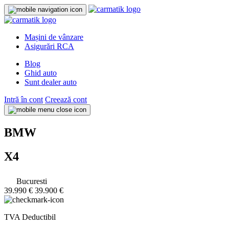
Mașini de vânzare
Asigurări RCA
Blog
Ghid auto
Sunt dealer auto
Intră în cont
Creează cont
BMW
X4
Bucuresti
39.990 €
39.900 €
TVA Deductibil