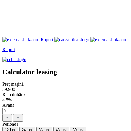
Raport
Raport
Calculator leasing
Preț mașină
39.900
Rata dobânzii
4.5%
Avans
Perioada
12 luni
24 luni
36 luni
48 luni
60 luni