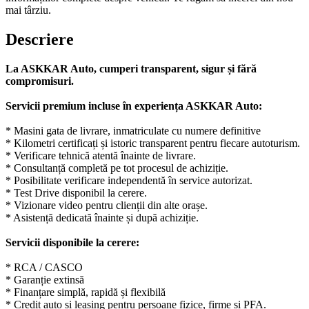
mai târziu.
Descriere
La ASKKAR Auto, cumperi transparent, sigur și fără
compromisuri.
Servicii premium incluse în experiența ASKKAR Auto:
* Masini gata de livrare, inmatriculate cu numere definitive
* Kilometri certificați și istoric transparent pentru fiecare autoturism.
* Verificare tehnică atentă înainte de livrare.
* Consultanță completă pe tot procesul de achiziție.
* Posibilitate verificare independentă în service autorizat.
* Test Drive disponibil la cerere.
* Vizionare video pentru clienții din alte orașe.
* Asistență dedicată înainte și după achiziție.
Servicii disponibile la cerere:
* RCA / CASCO
* Garanție extinsă
* Finanțare simplă, rapidă și flexibilă
* Credit auto și leasing pentru persoane fizice, firme și PFA.