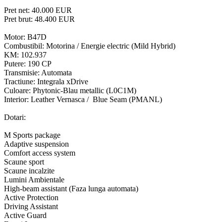
Pret net: 40.000 EUR
Pret brut: 48.400 EUR
Motor: B47D
Combustibil: Motorina / Energie electric (Mild Hybrid)
KM: 102.937
Putere: 190 CP
Transmisie: Automata
Tractiune: Integrala xDrive
Culoare: Phytonic-Blau metallic (L0C1M)
Interior: Leather Vernasca / Blue Seam (PMANL)
Dotari:
M Sports package
Adaptive suspension
Comfort access system
Scaune sport
Scaune incalzite
Lumini Ambientale
High-beam assistant (Faza lunga automata)
Active Protection
Driving Assistant
Active Guard