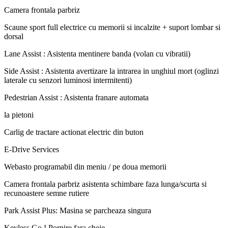
Camera frontala parbriz
Scaune sport full electrice cu memorii si incalzite + suport lombar si
dorsal
Lane Assist : Asistenta mentinere banda (volan cu vibratii)
Side Assist : Asistenta avertizare la intrarea in unghiul mort (oglinzi
laterale cu senzori luminosi intermitenti)
Pedestrian Assist : Asistenta franare automata
la pietoni
Carlig de tractare actionat electric din buton
E-Drive Services
Webasto programabil din meniu / pe doua memorii
Camera frontala parbriz asistenta schimbare faza lunga/scurta si
recunoastere semne rutiere
Park Assist Plus: Masina se parcheaza singura
Keyless Go ! Pornire fara cheie