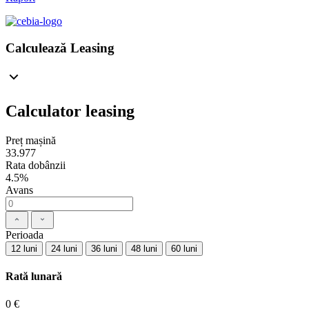
Calculează Leasing
Calculator leasing
Preț mașină
33.977
Rata dobânzii
4.5%
Avans
Perioada
12 luni
24 luni
36 luni
48 luni
60 luni
Rată lunară
0 €