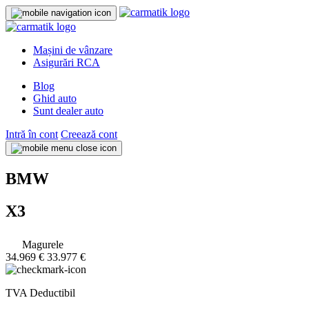
Mașini de vânzare
Asigurări RCA
Blog
Ghid auto
Sunt dealer auto
Intră în cont
Creează cont
BMW
X3
Magurele
34.969 €
33.977 €
TVA Deductibil