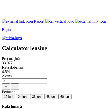
Raport
Raport
Calculator leasing
Preț mașină
33.977
Rata dobânzii
4.5%
Avans
Perioada
12 luni
24 luni
36 luni
48 luni
60 luni
Rată lunară