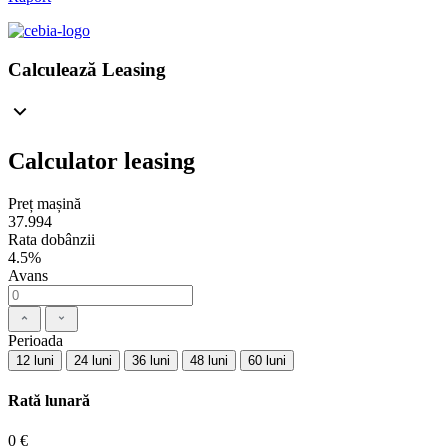
Calculează Leasing
Calculator leasing
Preț mașină
37.994
Rata dobânzii
4.5%
Avans
Perioada
12 luni
24 luni
36 luni
48 luni
60 luni
Rată lunară
0 €