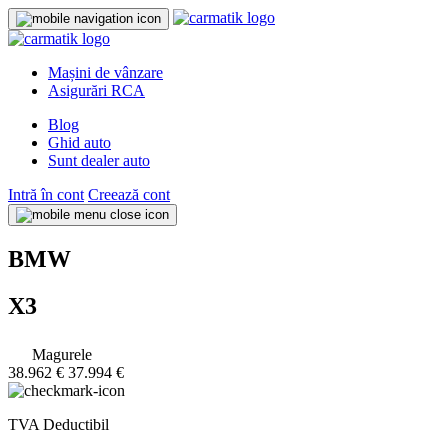
Mașini de vânzare
Asigurări RCA
Blog
Ghid auto
Sunt dealer auto
Intră în cont
Creează cont
BMW
X3
Magurele
38.962 €
37.994 €
TVA Deductibil