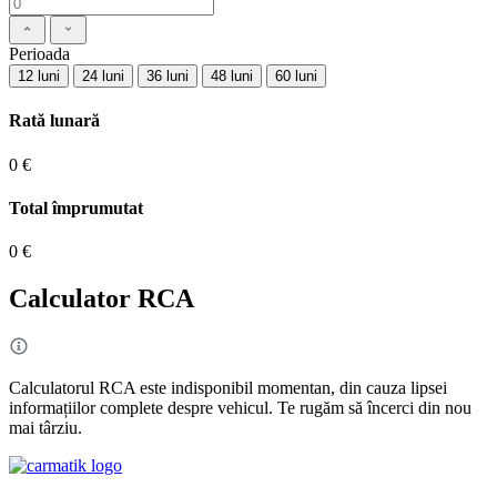
Perioada
12 luni
24 luni
36 luni
48 luni
60 luni
Rată lunară
0 €
Total împrumutat
0 €
Calculator RCA
Calculatorul RCA este indisponibil momentan, din cauza lipsei
informațiilor complete despre vehicul. Te rugăm să încerci din nou
mai târziu.