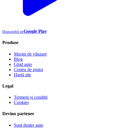
Google Play
Disponibil pe
Produse
Mașini de vânzare
Blog
Ghid auto
Centru de ajutor
Hartă site
Legal
Termeni și condiții
Cookies
Devino partener
Sunt dealer auto