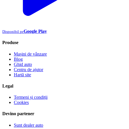
Google Play
Disponibil pe
Produse
Mașini de vânzare
Blog
Ghid auto
Centru de ajutor
Hartă site
Legal
Termeni și condiții
Cookies
Devino partener
Sunt dealer auto