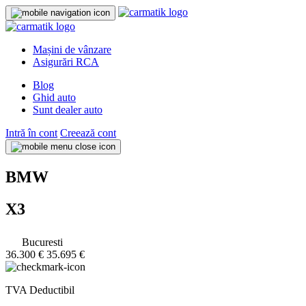
Mașini de vânzare
Asigurări RCA
Blog
Ghid auto
Sunt dealer auto
Intră în cont
Creează cont
BMW
X3
Bucuresti
36.300 €
35.695 €
TVA Deductibil