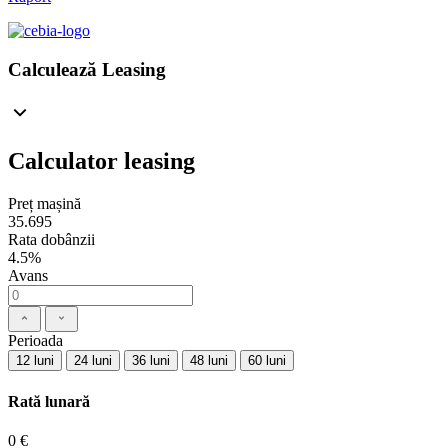
Calculează Leasing
Calculator leasing
Preț mașină
35.695
Rata dobânzii
4.5%
Avans
Perioada
12 luni
24 luni
36 luni
48 luni
60 luni
Rată lunară
0 €