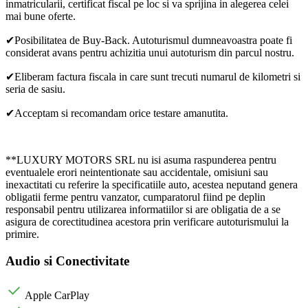
inmatricularii, certificat fiscal pe loc si va sprijina in alegerea celei
mai bune oferte.
✔Posibilitatea de Buy-Back. Autoturismul dumneavoastra poate fi
considerat avans pentru achizitia unui autoturism din parcul nostru.
✔Eliberam factura fiscala in care sunt trecuti numarul de kilometri si
seria de sasiu.
✔Acceptam si recomandam orice testare amanutita.
**LUXURY MOTORS SRL nu isi asuma raspunderea pentru
eventualele erori neintentionate sau accidentale, omisiuni sau
inexactitati cu referire la specificatiile auto, acestea neputand genera
obligatii ferme pentru vanzator, cumparatorul fiind pe deplin
responsabil pentru utilizarea informatiilor si are obligatia de a se
asigura de corectitudinea acestora prin verificare autoturismului la
primire.
Audio si Conectivitate
Apple CarPlay