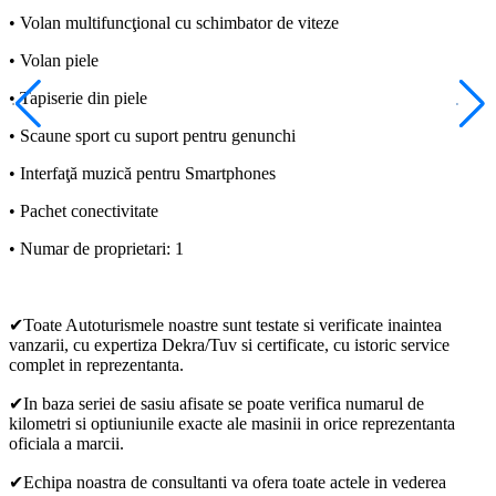
• Volan multifuncţional cu schimbator de viteze
• Volan piele
• Tapiserie din piele
• Scaune sport cu suport pentru genunchi
• Interfaţă muzică pentru Smartphones
• Pachet conectivitate
• Numar de proprietari: 1
✔Toate Autoturismele noastre sunt testate si verificate inaintea
vanzarii, cu expertiza Dekra/Tuv si certificate, cu istoric service
complet in reprezentanta.
✔In baza seriei de sasiu afisate se poate verifica numarul de
kilometri si optiuniunile exacte ale masinii in orice reprezentanta
oficiala a marcii.
✔Echipa noastra de consultanti va ofera toate actele in vederea