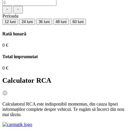
Perioada
12 luni
24 luni
36 luni
48 luni
60 luni
Rată lunară
0 €
Total împrumutat
0 €
Calculator RCA
Calculatorul RCA este indisponibil momentan, din cauza lipsei
informațiilor complete despre vehicul. Te rugăm să încerci din nou
mai târziu.