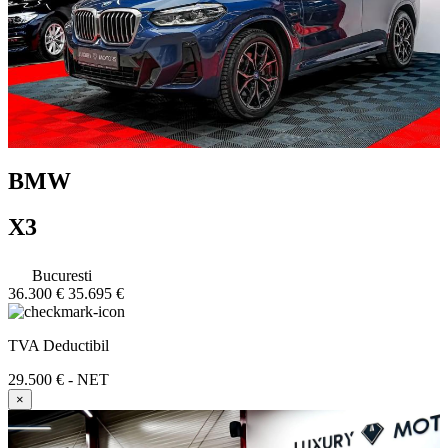
BMW
X3
Bucuresti
36.300 €
35.695 €
TVA Deductibil
29.500 € - NET
×