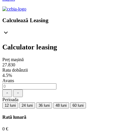
Calculează Leasing
Calculator leasing
Preț mașină
27.830
Rata dobânzii
4.5%
Avans
Perioada
12 luni
24 luni
36 luni
48 luni
60 luni
Rată lunară
0 €