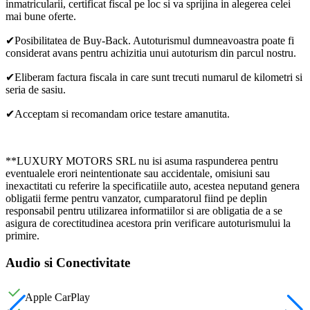
inmatricularii, certificat fiscal pe loc si va sprijina in alegerea celei
mai bune oferte.
✔Posibilitatea de Buy-Back. Autoturismul dumneavoastra poate fi
considerat avans pentru achizitia unui autoturism din parcul nostru.
✔Eliberam factura fiscala in care sunt trecuti numarul de kilometri si
seria de sasiu.
✔Acceptam si recomandam orice testare amanutita.
**LUXURY MOTORS SRL nu isi asuma raspunderea pentru
eventualele erori neintentionate sau accidentale, omisiuni sau
inexactitati cu referire la specificatiile auto, acestea neputand genera
obligatii ferme pentru vanzator, cumparatorul fiind pe deplin
responsabil pentru utilizarea informatiilor si are obligatia de a se
asigura de corectitudinea acestora prin verificare autoturismului la
primire.
Audio si Conectivitate
Apple CarPlay