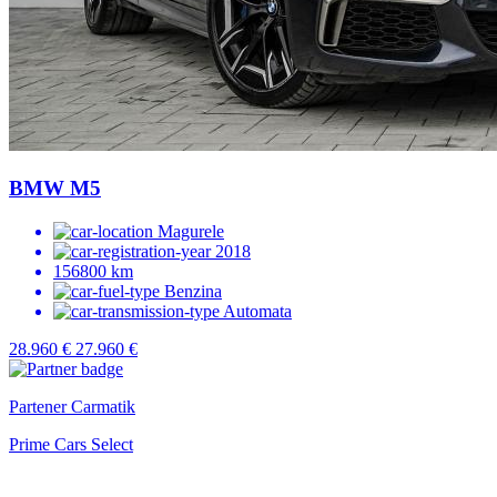
BMW M5
Magurele
2018
156800 km
Benzina
Automata
28.960 €
27.960 €
Partener Carmatik
Prime Cars Select