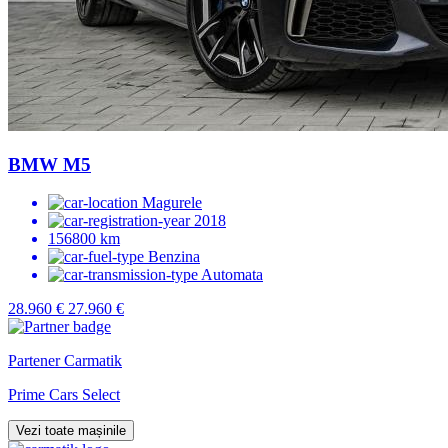
BMW M5
Magurele
2018
156800 km
Benzina
Automata
28.960 €
27.960 €
Partener Carmatik
Prime Cars Select
Vezi toate mașinile