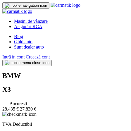
Mașini de vânzare
Asigurări RCA
Blog
Ghid auto
Sunt dealer auto
Intră în cont
Creează cont
BMW
X3
Bucuresti
28.435 €
27.830 €
TVA Deductibil