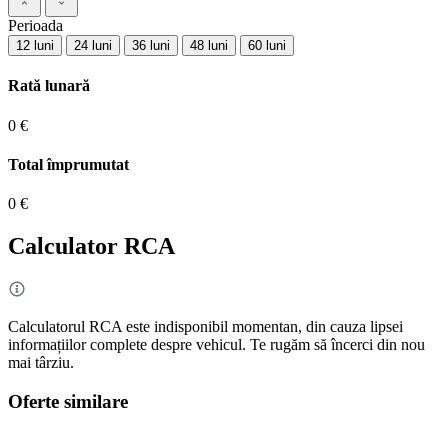
Perioada
12 luni
24 luni
36 luni
48 luni
60 luni
Rată lunară
0 €
Total împrumutat
0 €
Calculator RCA
Calculatorul RCA este indisponibil momentan, din cauza lipsei
informațiilor complete despre vehicul. Te rugăm să încerci din nou
mai târziu.
Oferte similare