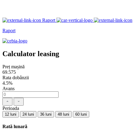
Raport
Raport
Calculator leasing
Preț mașină
69.575
Rata dobânzii
4.5%
Avans
Perioada
12 luni
24 luni
36 luni
48 luni
60 luni
Rată lunară