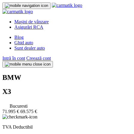
Mașini de vânzare
Asigurări RCA
Blog
Ghid auto
Sunt dealer auto
Intră în cont
Creează cont
BMW
X3
Bucuresti
71.995 €
69.575 €
TVA Deductibil