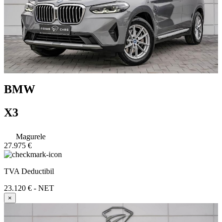
BMW
X3
Magurele
27.975 €
TVA Deductibil
23.120 € - NET
×