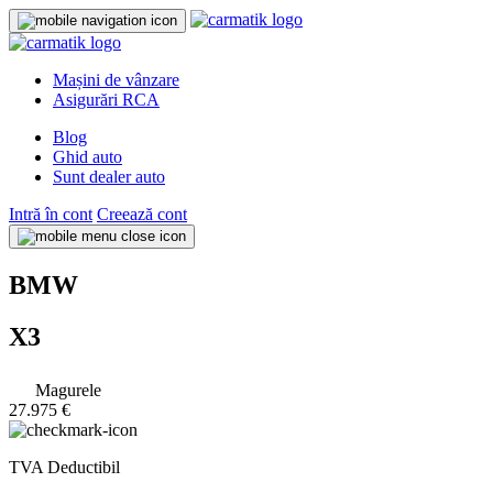
Mașini de vânzare
Asigurări RCA
Blog
Ghid auto
Sunt dealer auto
Intră în cont
Creează cont
BMW
X3
Magurele
27.975 €
TVA Deductibil