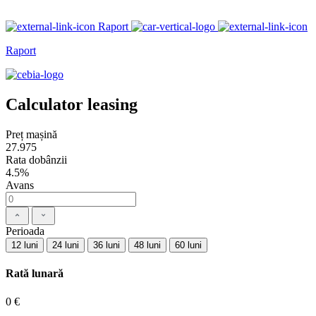
Raport
Raport
Calculator leasing
Preț mașină
27.975
Rata dobânzii
4.5%
Avans
Perioada
12 luni
24 luni
36 luni
48 luni
60 luni
Rată lunară
0 €