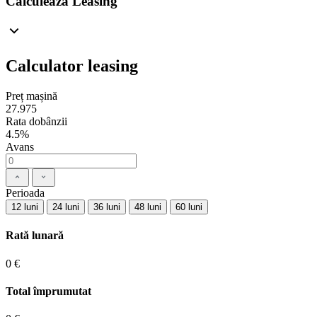
Calculează Leasing
Calculator leasing
Preț mașină
27.975
Rata dobânzii
4.5%
Avans
Perioada
12 luni
24 luni
36 luni
48 luni
60 luni
Rată lunară
0 €
Total împrumutat