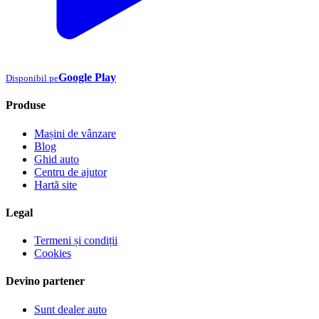
Google Play
Disponibil pe
Produse
Mașini de vânzare
Blog
Ghid auto
Centru de ajutor
Hartă site
Legal
Termeni și condiții
Cookies
Devino partener
Sunt dealer auto