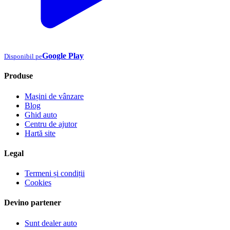
Google Play
Disponibil pe
Produse
Mașini de vânzare
Blog
Ghid auto
Centru de ajutor
Hartă site
Legal
Termeni și condiții
Cookies
Devino partener
Sunt dealer auto