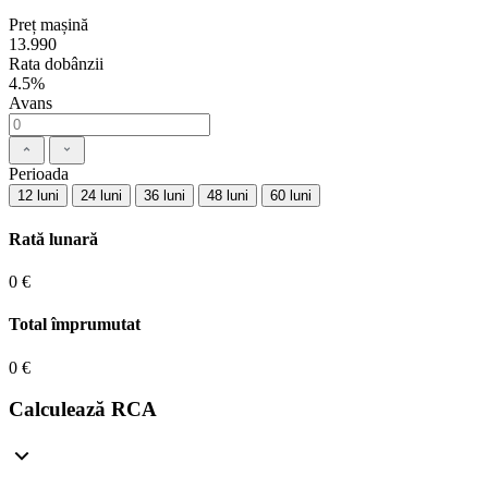
Preț mașină
13.990
Rata dobânzii
4.5%
Avans
Perioada
12 luni
24 luni
36 luni
48 luni
60 luni
Rată lunară
0 €
Total împrumutat
0 €
Calculează RCA