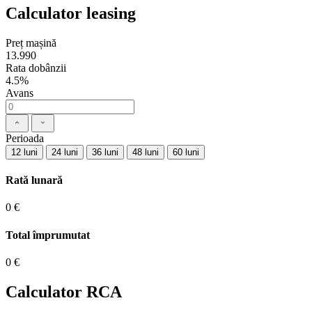
Calculator leasing
Preț mașină
13.990
Rata dobânzii
4.5%
Avans
Perioada
12 luni
24 luni
36 luni
48 luni
60 luni
Rată lunară
0 €
Total împrumutat
0 €
Calculator RCA