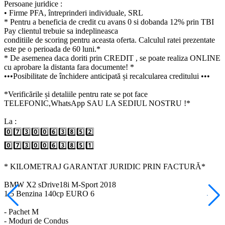
Persoane juridice :
• Firme PFA, întreprinderi individuale, SRL
* Pentru a beneficia de credit cu avans 0 si dobanda 12% prin TBI
Pay clientul trebuie sa indeplineasca
conditiile de scoring pentru aceasta oferta. Calculul ratei prezentate
este pe o perioada de 60 luni.*
* De asemenea daca doriti prin CREDIT , se poate realiza ONLINE
cu aprobare la distanta fara documente! *
•••Posibilitate de închidere anticipată și recalcularea creditului •••
*Verificările și detaliile pentru rate se pot face
TELEFONIC,WhatsApp SAU LA SEDIUL NOSTRU !*
La :
0️⃣7️⃣3️⃣0️⃣0️⃣6️⃣3️⃣8️⃣5️⃣2️⃣
0️⃣7️⃣3️⃣0️⃣0️⃣6️⃣3️⃣8️⃣5️⃣1️⃣
* KILOMETRAJ GARANTAT JURIDIC PRIN FACTURĂ*
BMW X2 sDrive18i M-Sport 2018
1.5 Benzina 140cp EURO 6
- Pachet M
- Moduri de Condus