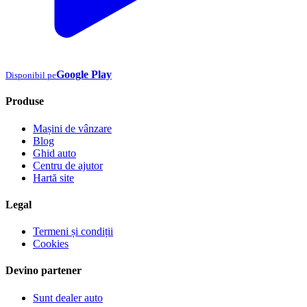
Google Play
Disponibil pe
Produse
Mașini de vânzare
Blog
Ghid auto
Centru de ajutor
Hartă site
Legal
Termeni și condiții
Cookies
Devino partener
Sunt dealer auto