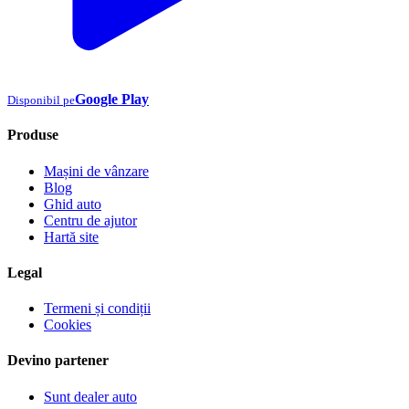
Google Play
Disponibil pe
Produse
Mașini de vânzare
Blog
Ghid auto
Centru de ajutor
Hartă site
Legal
Termeni și condiții
Cookies
Devino partener
Sunt dealer auto