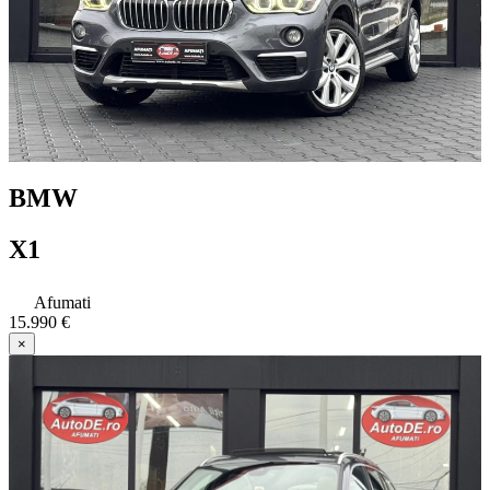
BMW
X1
Afumati
15.990 €
×