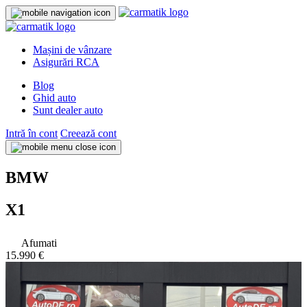
Mașini de vânzare
Asigurări RCA
Blog
Ghid auto
Sunt dealer auto
Intră în cont
Creează cont
BMW
X1
Afumati
15.990 €