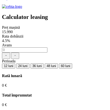
Calculator leasing
Preț mașină
15.990
Rata dobânzii
4.5%
Avans
Perioada
12 luni
24 luni
36 luni
48 luni
60 luni
Rată lunară
0 €
Total împrumutat
0 €