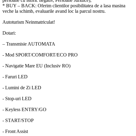
persoane cu istoric negativ, Persoane Juridice);
* BUY – BACK: Oferim clientilor posibilitatea de a lasa masina
veche la schimb, evaluarile avand loc la parcul nostru.
Autoturism Neinmatriculat!
Dotari:
– Transmisie AUTOMATA
- Mod SPORT/COMFORT/ECO PRO
- Navigatie Mare EU (Inclusiv RO)
- Faruri LED
- Lumini de Zi LED
- Stop-uri LED
- Keyless ENTRY/GO
- START/STOP
- Front Assist