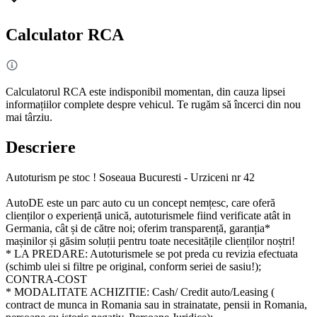
Calculator RCA
Calculatorul RCA este indisponibil momentan, din cauza lipsei
informațiilor complete despre vehicul. Te rugăm să încerci din nou
mai târziu.
Descriere
Autoturism pe stoc ! Soseaua Bucuresti - Urziceni nr 42
AutoDE este un parc auto cu un concept nemțesc, care oferă
clienților o experiență unică, autoturismele fiind verificate atât in
Germania, cât și de către noi; oferim transparență, garanția*
mașinilor și găsim soluții pentru toate necesitățile clienților noștri!
* LA PREDARE: Autoturismele se pot preda cu revizia efectuata
(schimb ulei si filtre pe original, conform seriei de sasiu!);
CONTRA-COST
* MODALITATE ACHIZITIE: Cash/ Credit auto/Leasing (
contract de munca in Romania sau in strainatate, pensii in Romania,