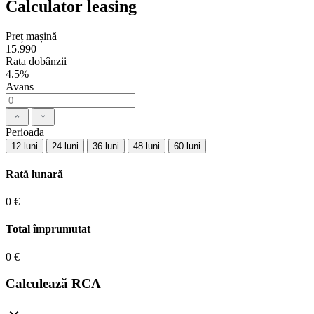
Calculator leasing
Preț mașină
15.990
Rata dobânzii
4.5%
Avans
Perioada
12 luni
24 luni
36 luni
48 luni
60 luni
Rată lunară
0 €
Total împrumutat
0 €
Calculează RCA