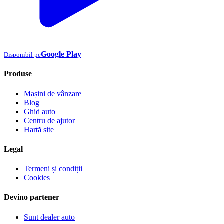
Google Play
Disponibil pe
Produse
Mașini de vânzare
Blog
Ghid auto
Centru de ajutor
Hartă site
Legal
Termeni și condiții
Cookies
Devino partener
Sunt dealer auto