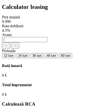
Calculator leasing
Preț mașină
9.990
Rata dobânzii
4.5%
Avans
Perioada
12 luni
24 luni
36 luni
48 luni
60 luni
Rată lunară
0 €
Total împrumutat
0 €
Calculează RCA