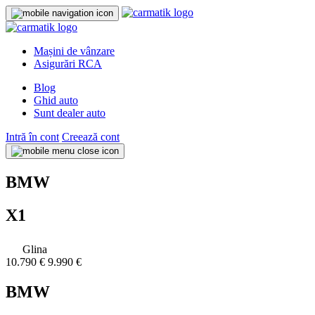
Mașini de vânzare
Asigurări RCA
Blog
Ghid auto
Sunt dealer auto
Intră în cont
Creează cont
BMW
X1
Glina
10.790 €
9.990 €
BMW