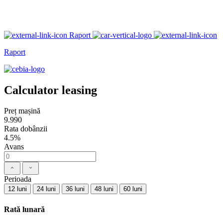
Raport
Raport
Calculator leasing
Preț mașină
9.990
Rata dobânzii
4.5%
Avans
Perioada
12 luni
24 luni
36 luni
48 luni
60 luni
Rată lunară