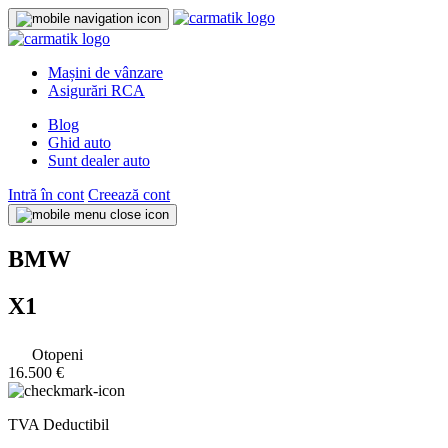
Mașini de vânzare
Asigurări RCA
Blog
Ghid auto
Sunt dealer auto
Intră în cont
Creează cont
BMW
X1
Otopeni
16.500 €
TVA Deductibil