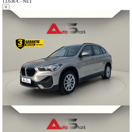
13.636 € - NET
×