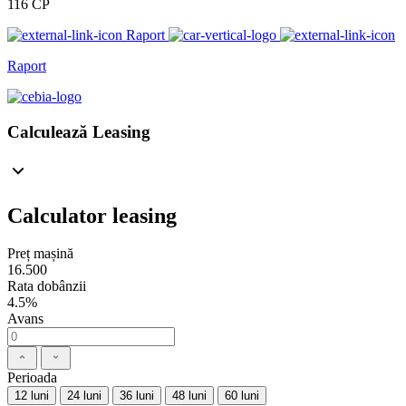
116 CP
Raport
Raport
Calculează Leasing
Calculator leasing
Preț mașină
16.500
Rata dobânzii
4.5%
Avans
Perioada
12 luni
24 luni
36 luni
48 luni
60 luni