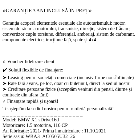
⭐GARANȚIE 3 ANI INCLUSĂ ÎN PREȚ⭐
Garanția acoperă elementele esențiale ale autoturismului: motor,
sistem de răcire a motorului, transmisie, direcție, sistem de frânare,
convertizor cuplu torsiune, diferențial, ambreiaj, sistem de carburant,
componente electrice, tracțiune față, spate și 4x4.
⭐ Voucher fidelizare client
✔️ Soluții flexibile de finanțare:
‎➤ Leasing pentru societăți comerciale (inclusiv firme nou-înființate)
➤ Rate fără avans, pe loc, doar cu buletinul, direct la sediul nostru
➤ Creditare persoane fizice (acceptăm venituri din pensii, diurne și
contracte din afara țării)
⭐ Finanțare rapidă și ușoară!
Te așteptăm la sediul nostru pentru o ofertă personalizată!
_ _ _ _ _ _ _ _ _ _ _ _ _ _ _ _ _ _ _ _ _ _
Model: BMW X1 sDrive16d
Motorizare: 1.5 motorina, 116 CP
An fabricație: 2021/ Prima inmatriculare : 11.10.2021
Serie șasiu: WBA31AC0505U32126