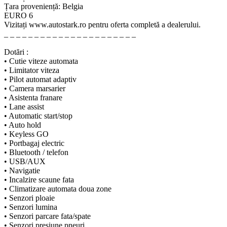
Țara proveniență: Belgia
EURO 6
Vizitați www.autostark.ro pentru oferta completă a dealerului.
_ _ _ _ _ _ _ _ _ _ _ _ _ _ _ _ _ _ _ _ _ _
Dotări :
• Cutie viteze automata
• Limitator viteza
• Pilot automat adaptiv
• Camera marsarier
• Asistenta franare
• Lane assist
• Automatic start/stop
• Auto hold
• Keyless GO
• Portbagaj electric
• Bluetooth / telefon
• USB/AUX
• Navigatie
• Incalzire scaune fata
• Climatizare automata doua zone
• Senzori ploaie
• Senzori lumina
• Senzori parcare fata/spate
• Senzori presiune pneuri