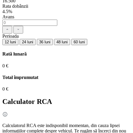
16.500
Rata dobânzii
4.5%
Avans
Perioada
12 luni
24 luni
36 luni
48 luni
60 luni
Rată lunară
0 €
Total împrumutat
0 €
Calculator RCA
Calculatorul RCA este indisponibil momentan, din cauza lipsei
informațiilor complete despre vehicul. Te rugăm să încerci din nou