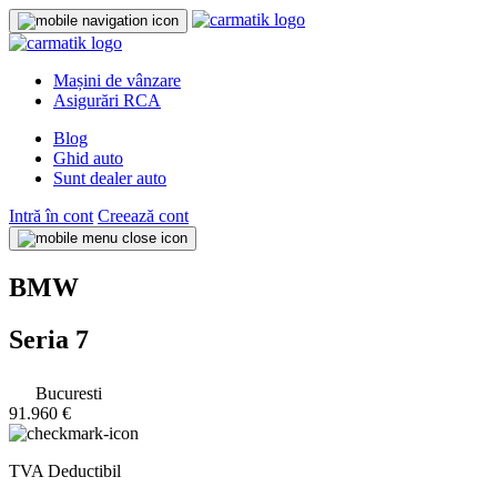
Mașini de vânzare
Asigurări RCA
Blog
Ghid auto
Sunt dealer auto
Intră în cont
Creează cont
BMW
Seria 7
Bucuresti
91.960 €
TVA Deductibil