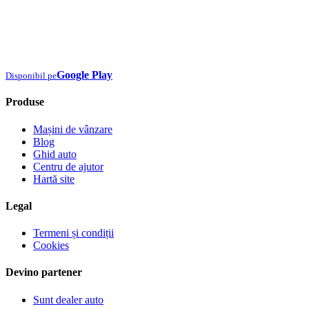
Google Play
Disponibil pe
Produse
Mașini de vânzare
Blog
Ghid auto
Centru de ajutor
Hartă site
Legal
Termeni și condiții
Cookies
Devino partener
Sunt dealer auto