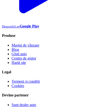
Google Play
Disponibil pe
Produse
Mașini de vânzare
Blog
Ghid auto
Centru de ajutor
Hartă site
Legal
Termeni și condiții
Cookies
Devino partener
Sunt dealer auto