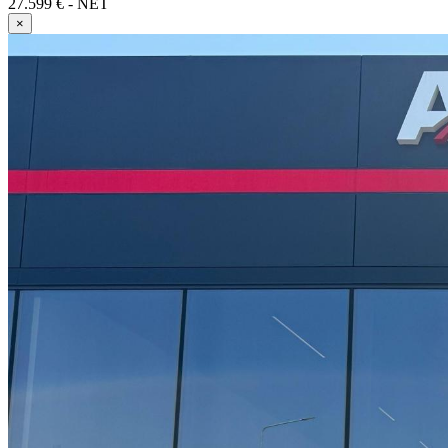
27.599 € - NET
×