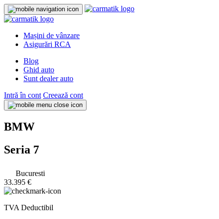
Mașini de vânzare
Asigurări RCA
Blog
Ghid auto
Sunt dealer auto
Intră în cont
Creează cont
BMW
Seria 7
Bucuresti
33.395 €
TVA Deductibil