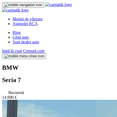
Mașini de vânzare
Asigurări RCA
Blog
Ghid auto
Sunt dealer auto
Intră în cont
Creează cont
BMW
Seria 7
Bucuresti
14.990 €