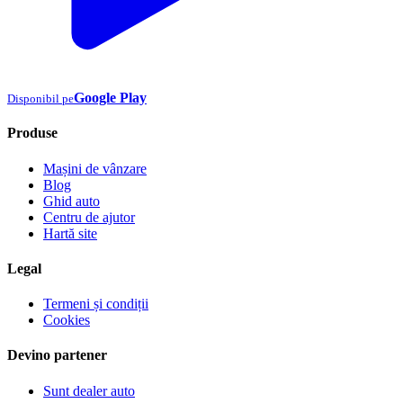
Google Play
Disponibil pe
Produse
Mașini de vânzare
Blog
Ghid auto
Centru de ajutor
Hartă site
Legal
Termeni și condiții
Cookies
Devino partener
Sunt dealer auto