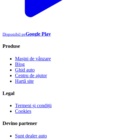
Google Play
Disponibil pe
Produse
Mașini de vânzare
Blog
Ghid auto
Centru de ajutor
Hartă site
Legal
Termeni și condiții
Cookies
Devino partener
Sunt dealer auto