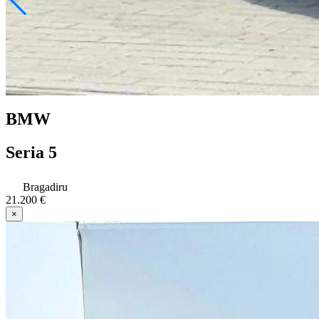
BMW
Seria 5
Bragadiru
21.200 €
×