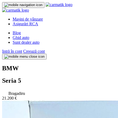
Mașini de vânzare
Asigurări RCA
Blog
Ghid auto
Sunt dealer auto
Intră în cont
Creează cont
BMW
Seria 5
Bragadiru
21.200 €