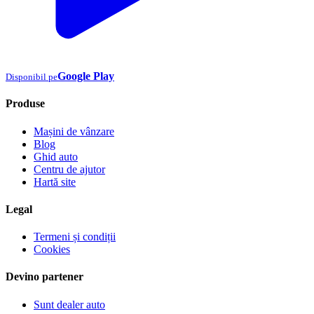
Google Play
Disponibil pe
Produse
Mașini de vânzare
Blog
Ghid auto
Centru de ajutor
Hartă site
Legal
Termeni și condiții
Cookies
Devino partener
Sunt dealer auto