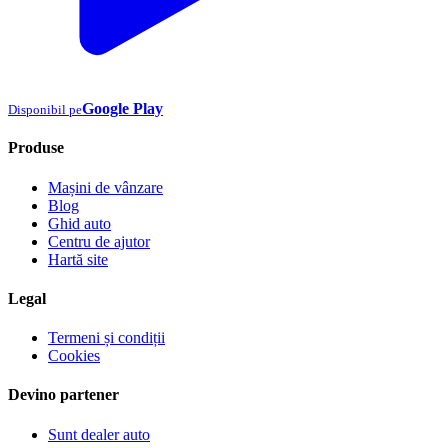
Google Play
Disponibil pe
Produse
Mașini de vânzare
Blog
Ghid auto
Centru de ajutor
Hartă site
Legal
Termeni și condiții
Cookies
Devino partener
Sunt dealer auto