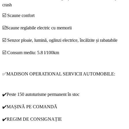
crash
☑️ Scaune confort
☑️Scaune reglabile electric cu memorii
☑️ Senzor ploaie, lumină, oglinzi electrice, încălzite și rabatabile
☑️ Consum mediu: 5.8 l/100km
✅MADISON OPERATIONAL SERVICII AUTOMOBILE:
✔️Peste 150 autoturisme permanent în stoc
✔️MAȘINĂ PE COMANDĂ
✔️REGIM DE CONSIGNAȚIE