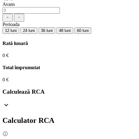
Avans
Perioada
12 luni
24 luni
36 luni
48 luni
60 luni
Rată lunară
0 €
Total împrumutat
0 €
Calculează RCA
Calculator RCA