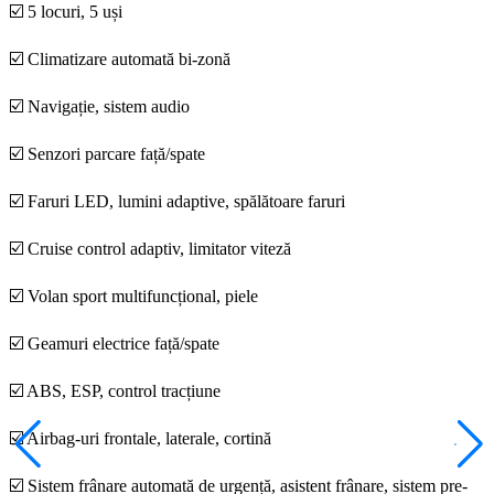
☑️ 5 locuri, 5 uși
☑️ Climatizare automată bi-zonă
☑️ Navigație, sistem audio
☑️ Senzori parcare față/spate
☑️ Faruri LED, lumini adaptive, spălătoare faruri
☑️ Cruise control adaptiv, limitator viteză
☑️ Volan sport multifuncțional, piele
☑️ Geamuri electrice față/spate
☑️ ABS, ESP, control tracțiune
☑️ Airbag-uri frontale, laterale, cortină
☑️ Sistem frânare automată de urgență, asistent frânare, sistem pre-