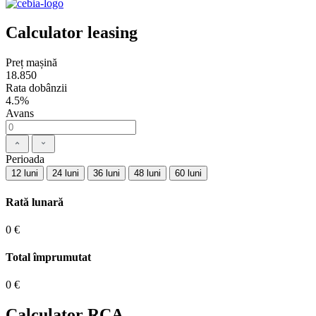
Calculator leasing
Preț mașină
18.850
Rata dobânzii
4.5%
Avans
Perioada
12 luni
24 luni
36 luni
48 luni
60 luni
Rată lunară
0 €
Total împrumutat
0 €
Calculator RCA