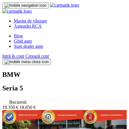
Mașini de vânzare
Asigurări RCA
Blog
Ghid auto
Sunt dealer auto
Intră în cont
Creează cont
BMW
Seria 5
Bucuresti
19.350 €
18.850 €