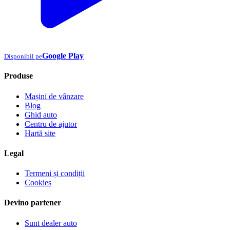
Google Play
Disponibil pe
Produse
Mașini de vânzare
Blog
Ghid auto
Centru de ajutor
Hartă site
Legal
Termeni și condiții
Cookies
Devino partener
Sunt dealer auto