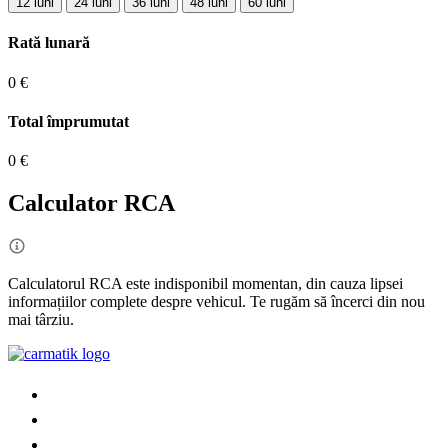
12 luni
24 luni
36 luni
48 luni
60 luni
Rată lunară
0 €
Total împrumutat
0 €
Calculator RCA
Calculatorul RCA este indisponibil momentan, din cauza lipsei
informațiilor complete despre vehicul. Te rugăm să încerci din nou
mai târziu.