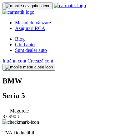
Mașini de vânzare
Asigurări RCA
Blog
Ghid auto
Sunt dealer auto
Intră în cont
Creează cont
BMW
Seria 5
Magurele
37.990 €
TVA Deductibil