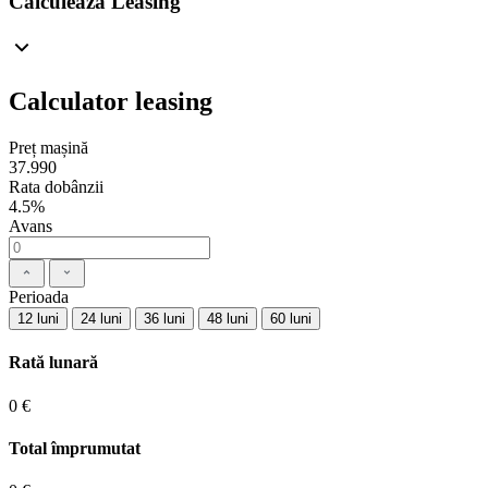
Calculează Leasing
Calculator leasing
Preț mașină
37.990
Rata dobânzii
4.5%
Avans
Perioada
12 luni
24 luni
36 luni
48 luni
60 luni
Rată lunară
0 €
Total împrumutat