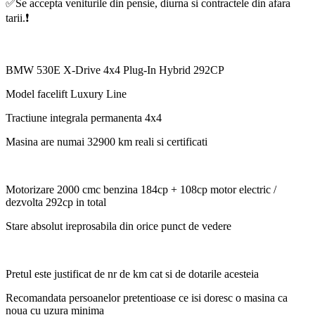
✅Se accepta veniturile din pensie, diurna si contractele din afara
tarii.❗️
BMW 530E X-Drive 4x4 Plug-In Hybrid 292CP
Model facelift Luxury Line
Tractiune integrala permanenta 4x4
Masina are numai 32900 km reali si certificati
Motorizare 2000 cmc benzina 184cp + 108cp motor electric /
dezvolta 292cp in total
Stare absolut ireprosabila din orice punct de vedere
Pretul este justificat de nr de km cat si de dotarile acesteia
Recomandata persoanelor pretentioase ce isi doresc o masina ca
noua cu uzura minima