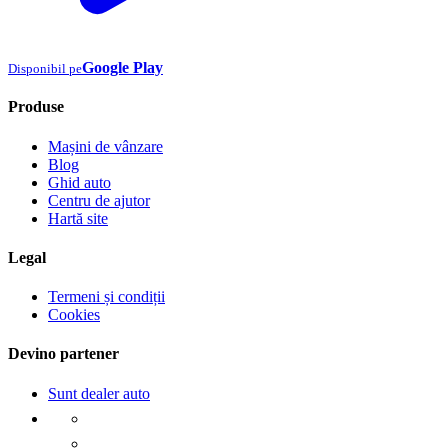
Google Play
Disponibil pe
Produse
Mașini de vânzare
Blog
Ghid auto
Centru de ajutor
Hartă site
Legal
Termeni și condiții
Cookies
Devino partener
Sunt dealer auto