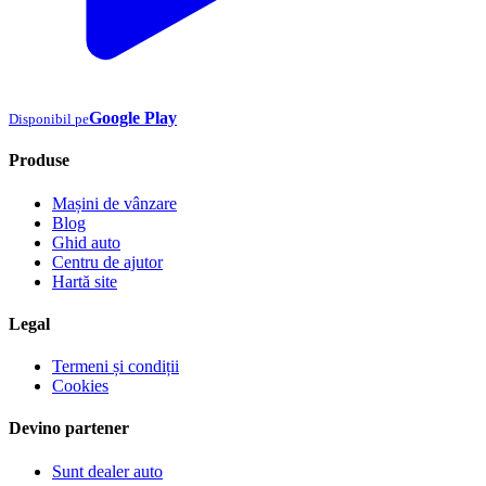
Google Play
Disponibil pe
Produse
Mașini de vânzare
Blog
Ghid auto
Centru de ajutor
Hartă site
Legal
Termeni și condiții
Cookies
Devino partener
Sunt dealer auto