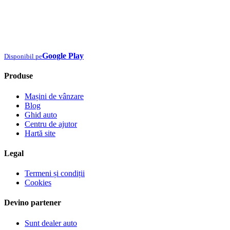
Google Play
Disponibil pe
Produse
Mașini de vânzare
Blog
Ghid auto
Centru de ajutor
Hartă site
Legal
Termeni și condiții
Cookies
Devino partener
Sunt dealer auto